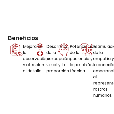
Beneficios
Mejora de
Desarrollo
Potenciación
Estimulac
la
de la
de la
de la
observación
percepción
paciencia y
empatía y
y atención
visual y la
la precisión
la conexió
al detalle.
proporción.
técnica.
emociona
al
represent
rostros
humanos.