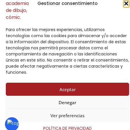
Correo electrónico
*
Gestionar consentimiento
C
Indicándonos en qué curso / taller está
o
Para ofrecer las mejores experiencias, utilizamos
interesado(a)
m
tecnologías como las cookies para almacenar y/o acceder
e
a la información del dispositivo. El consentimiento de estas
n
tecnologías nos permitirá procesar datos como el
t
comportamiento de navegación o las identificaciones
Comentario o mensaje
a
únicas en este sitio. No consentir o retirar el consentimiento,
r
puede afectar negativamente a ciertas características y
i
funciones.
o
e
n
Aceptar
I
n
Denegar
Acuerdo RGPD
*
d
i
Doy mi consentimiento para que esta web
Ver preferencias
c
almacene la información que envío para que
á
puedan responder a mi petición.
n
POLÍTICA DE PRIVACIDAD