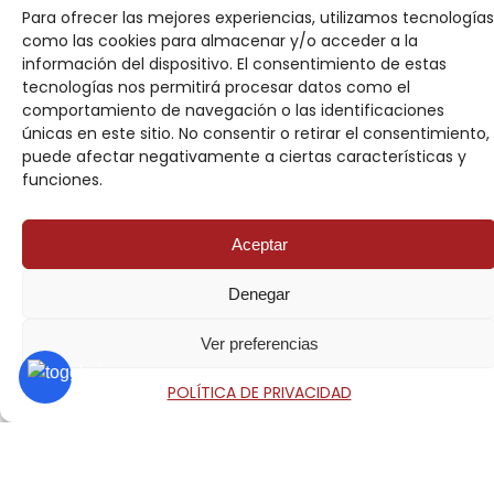
)
Para ofrecer las mejores experiencias, utilizamos tecnologías
m
como las cookies para almacenar y/o acceder a la
Comentario o mensaje
e
información del dispositivo. El consentimiento de estas
n
tecnologías nos permitirá procesar datos como el
s
comportamiento de navegación o las identificaciones
a
únicas en este sitio. No consentir o retirar el consentimiento,
j
puede afectar negativamente a ciertas características y
e
funciones.
I
n
*
d
Acuerdo RGPD
Aceptar
i
Doy mi consentimiento para que esta web
c
almacene la información que envío para que
Denegar
á
puedan responder a mi petición.
n
d
Ver preferencias
o
n
POLÍTICA DE PRIVACIDAD
o
s
Enviar