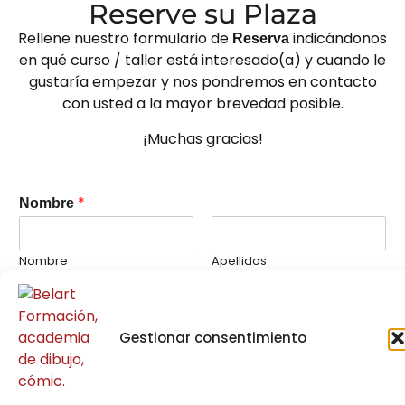
Reserve su Plaza
Rellene nuestro formulario de
indicándonos
Reserva
en qué curso / taller está interesado(a) y cuando le
gustaría empezar y nos pondremos en contacto
con usted a la mayor brevedad posible.
¡Muchas gracias!
i
*
Nombre
n
t
e
Nombre
Apellidos
r
e
*
Correo electrónico
s
a
Gestionar consentimiento
d
o
Indicándonos en qué curso / taller está interesado(a)
(
a