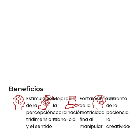
Beneficios
Estimulación
Mejora de
Fortalecimiento
Fomento
de la
la
de la
de la
percepción
coordinación
motricidad
paciencia 
tridimensional
mano-ojo.
fina al
la
y el sentido
manipular
creativida